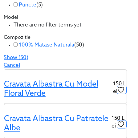
Puncte
(
5
)
Model
There are no filter terms yet
Compozitie
100% Matase Naturala
(
50
)
Show
(
50
)
Cancel
Cravata Albastra Cu Model
150
L
Ei
Floral Verde
Cravata Albastra Cu Patratele
150
L
Ei
Albe