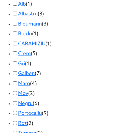
Alb
(
1
)
Albastru
(
3
)
Bleumarin
(
3
)
Bordo
(
1
)
CARAMIZIU
(
1
)
Crem
(
5
)
Gri
(
1
)
Galben
(
7
)
Maro
(
4
)
Mov
(
2
)
Negru
(
6
)
Portocaliu
(
9
)
Roz
(
2
)