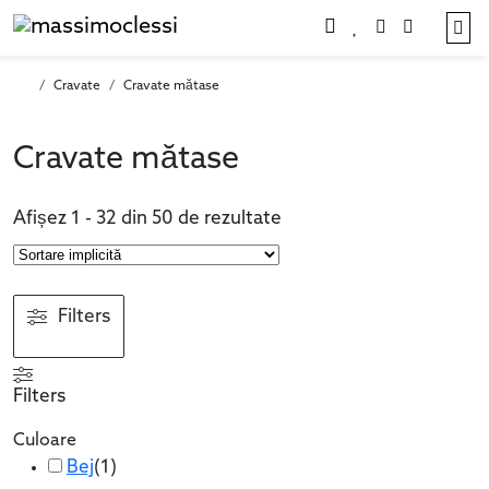
Account
Cart
Me
Cravate
Cravate mătase
Cravate mătase
Afișez 1 - 32 din 50 de rezultate
Filters
Filters
Culoare
Bej
(
1
)