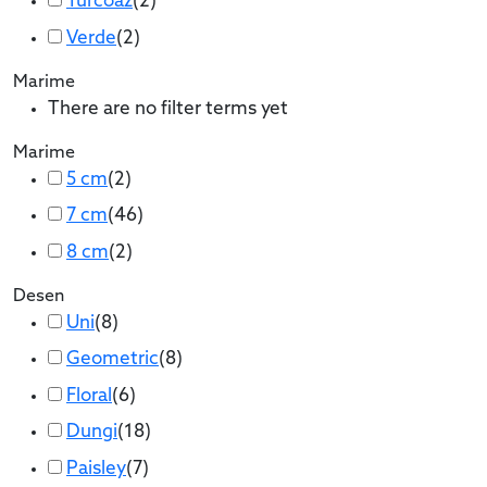
Turcoaz
(
2
)
Verde
(
2
)
Marime
There are no filter terms yet
Marime
5 cm
(
2
)
7 cm
(
46
)
8 cm
(
2
)
Desen
Uni
(
8
)
Geometric
(
8
)
Floral
(
6
)
Dungi
(
18
)
Paisley
(
7
)